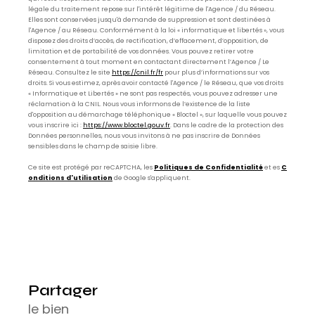
légale du traitement repose sur l'intérêt légitime de l'Agence / du Réseau.
Elles sont conservées jusqu'à demande de suppression et sont destinées à
l'Agence / au Réseau. Conformément à la loi « informatique et libertés », vous
disposez des droits d’accès, de rectification, d’effacement, d’opposition, de
limitation et de portabilité de vos données. Vous pouvez retirer votre
consentement à tout moment en contactant directement l’Agence / Le
Réseau. Consultez le site
https://cnil.fr/fr
pour plus d’informations sur vos
droits. Si vous estimez, après avoir contacté l'Agence / le Réseau, que vos droits
« Informatique et Libertés » ne sont pas respectés, vous pouvez adresser une
réclamation à la CNIL. Nous vous informons de l’existence de la liste
d'opposition au démarchage téléphonique « Bloctel », sur laquelle vous pouvez
vous inscrire ici :
https://www.bloctel.gouv.fr
. Dans le cadre de la protection des
Données personnelles, nous vous invitons à ne pas inscrire de Données
sensibles dans le champ de saisie libre.
Ce site est protégé par reCAPTCHA, les
Politiques de Confidentialité
et es
C
onditions d'utilisation
de Google s'appliquent.
partager
le bien