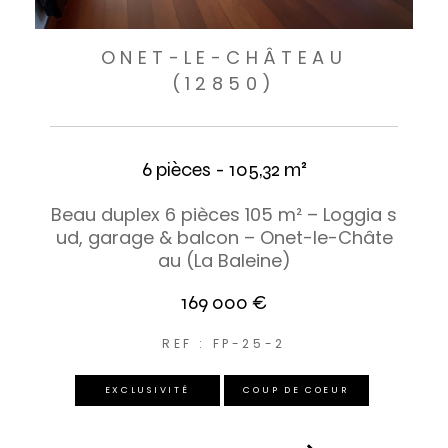
ONET-LE-CHÂTEAU
(12850)
6 pièces - 105,32 m²
Beau duplex 6 pièces 105 m² – Loggia s
ud, garage & balcon – Onet-le-Châte
au (La Baleine)
169 000 €
REF : FP-25-2
EXCLUSIVITÉ
COUP DE COEUR