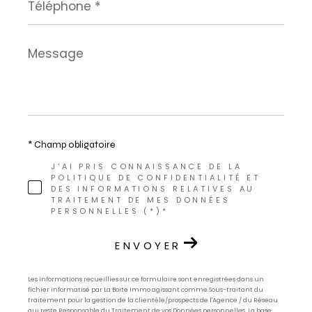
*
Message
*
* Champ obligatoire
J'AI PRIS CONNAISSANCE DE LA
POLITIQUE DE CONFIDENTIALITÉ ET
DES INFORMATIONS RELATIVES AU
TRAITEMENT DE MES DONNÉES
PERSONNELLES (*)*
ENVOYER
Les informations recueillies sur ce formulaire sont enregistrées dans un
fichier informatisé par La Boite Immo agissant comme Sous-traitant du
traitement pour la gestion de la clientèle/prospects de l'Agence / du Réseau
qui reste Responsable du Traitement de vos Données personnelles. La base