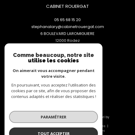
CABINET ROUERGAT
05 65 68 15 20
stephanalary@cabinetrouergat.com
6 BOULEVARD LAROMIGUIERE
12000
rodez
Comme beaucoup, notre site
utilise les cookies
NOUS SUIVRE SUR
On aimerait vous accompagner pendant
votre visite.
En poursuivant, vous acceptez l'utilisation des
cookies par ce site, afin de vous proposer des
ADHÉRENTS
contenus adaptés et réaliser des statistiques !
PARAMÉTRER
© 2026 | Tous droits réservés | Traduction powered by
Google |
Nos honoraires
Plan du site
Mentions légales
Admin
Nos liens
Politique RGPD
Cookies
TOUT ACCEPTER