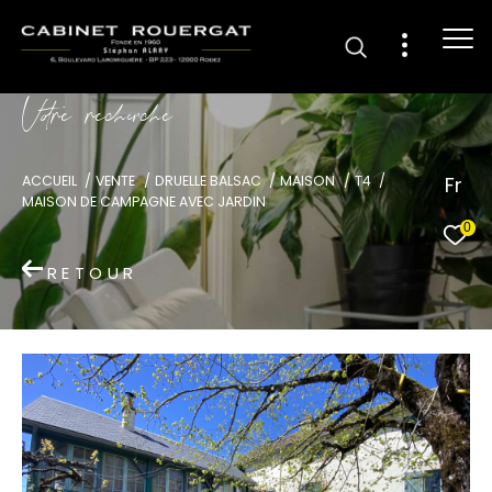
V
o
r
e
r
e
c
e
c
e
Fr
ACCUEIL
VENTE
DRUELLE BALSAC
MAISON
T4
MAISON DE CAMPAGNE AVEC JARDIN
0
RETOUR