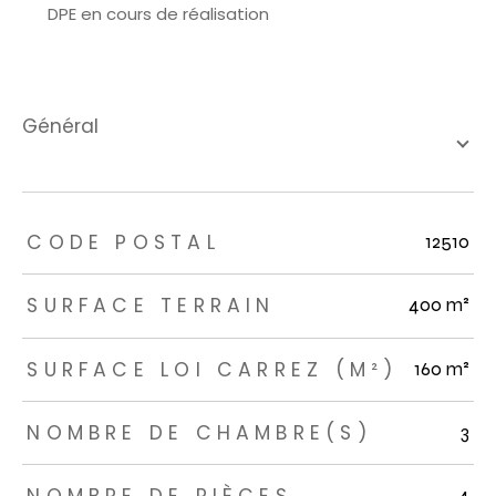
DPE en cours de réalisation
général
TRAD_ZEPHYR_Caracteristique
TRAD_ZEPHYR_Valeurs
CODE POSTAL
12510
SURFACE TERRAIN
400 m²
SURFACE LOI CARREZ (M²)
160 m²
NOMBRE DE CHAMBRE(S)
3
4