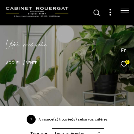
V
o
r
e
r
e
c
e
c
e
Fr
0
ACCUEIL
VENTE
7
Annonce(s) trouvée(s) selon vos critères
Trier par
Les plus récentes