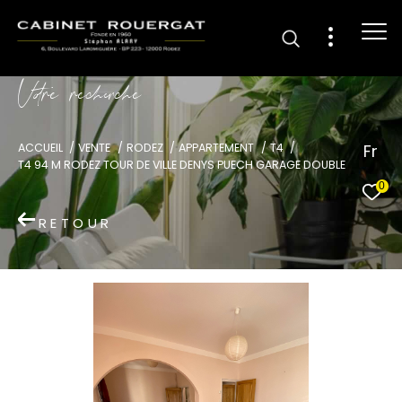
V
o
r
e
r
e
c
e
c
e
Fr
ACCUEIL
VENTE
RODEZ
APPARTEMENT
T4
T4 94 M RODEZ TOUR DE VILLE DENYS PUECH GARAGE DOUBLE
0
RETOUR