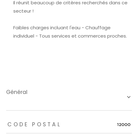
Il réunit beaucoup de critères recherchés dans ce
secteur !
Faibles charges incluant l'eau - Chauffage
individuel - Tous services et commerces proches.
général
TRAD_ZEPHYR_Caracteristique
TRAD_ZEPHYR_Valeurs
CODE POSTAL
12000