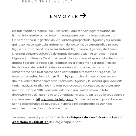
PERSONNELLES (*)*
ENVOYER
Les informations recueillies sur ce formulaire sont enregistrées dans un
fichier informatisé par La Boite Immo agissant comme Sous-traitant du
traitement pour la gestion de la clientèle/prospects de l'Agence / du Réseau
qui reste Responsable du Traitement de vos Données personnelles. La base
légale du traitement repose sur l'intérêt légitime de l'Agence / du Réseau.
Elles sont conservées jusqu'à demande de suppression et sont destinées à
l'Agence / au Réseau. Conformément à la loi « informatique et libertés », vous
disposez des droits d’accès, de rectification, d’effacement, d’opposition, de
limitation et de portabilité de vos données. Vous pouvez retirer votre
consentement à tout moment en contactant directement l’Agence / Le
Réseau. Consultez le site
https://cnil.fr/fr
pour plus d’informations sur vos
droits. Si vous estimez, après avoir contacté l'Agence / le Réseau, que vos droits
« Informatique et Libertés » ne sont pas respectés, vous pouvez adresser une
réclamation à la CNIL. Nous vous informons de l’existence de la liste
d'opposition au démarchage téléphonique « Bloctel », sur laquelle vous pouvez
vous inscrire ici :
https://www.bloctel.gouv.fr
. Dans le cadre de la protection des
Données personnelles, nous vous invitons à ne pas inscrire de Données
sensibles dans le champ de saisie libre.
Ce site est protégé par reCAPTCHA, les
Politiques de Confidentialité
et es
C
onditions d'utilisation
de Google s'appliquent.