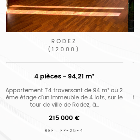
DRUELLE BALSAC
(12510)
4 pièces - 160 m²
2
Jolie maison de campagne dans un petit
e
hameau calme proche de Druelle, avec un
terrain d'environ 350m2. La...
194 000 €
REF : 6354