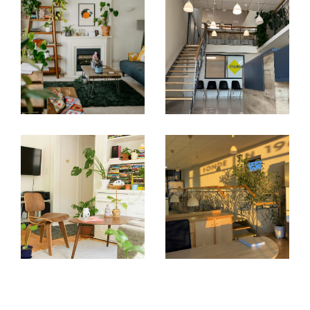
Rouergat vous accompagne dans toutes les
démarches, dès l’évaluation de votre bien
jusqu’à la signature de l’acte de vente en
passant par la mise envaleur et la promotion
de votre bien.
Trouver une location à Rodez
Vous recherchez un logement à louer sur
Rodez et ses alentours ? Notre agence
immobilière dispose d'un large choix de biens
adaptés à tous les budgets et besoins. Nous
vous aidons à trouver la location idéale, que ce
soit un appartement ou une maison.
Gestion Locative
Le Cabinet Rouergat offre également des